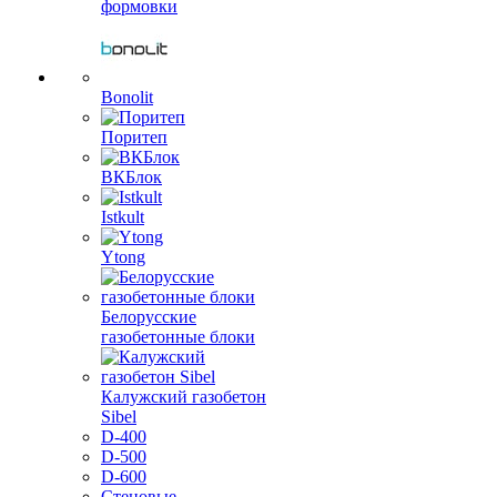
формовки
Bonolit
Поритеп
ВКБлок
Istkult
Ytong
Белорусские
газобетонные блоки
Калужский газобетон
Sibel
D-400
D-500
D-600
Стеновые