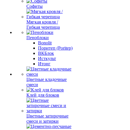
Софиты
Мягкая кровля /
Гибкая черепица
Пеноблоки
Bonolit
Поритеп (Poritep)
ВКБлок
Исткульт
Итонг
Цветные кладочные
смеси
Клей для блоков
Цветные затирочные
смеси и затирки