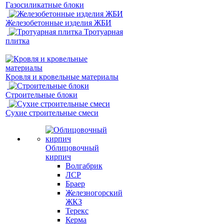
Газосиликатные блоки
Железобетонные изделия ЖБИ
Тротуарная
плитка
Кровля и кровельные материалы
Строительные блоки
Сухие строительные смеси
Облицовочный
кирпич
Волгабрик
ЛСР
Браер
Железногорский
ЖКЗ
Терекс
Керма