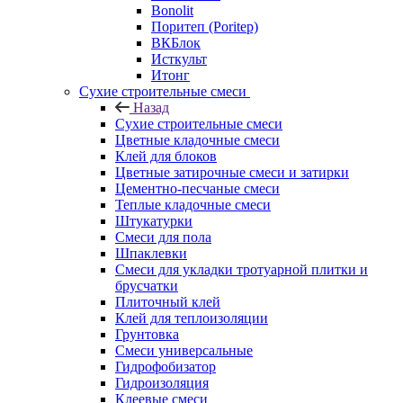
Bonolit
Поритеп (Poritep)
ВКБлок
Исткульт
Итонг
Сухие строительные смеси
Назад
Сухие строительные смеси
Цветные кладочные смеси
Клей для блоков
Цветные затирочные смеси и затирки
Цементно-песчаные смеси
Теплые кладочные смеси
Штукатурки
Смеси для пола
Шпаклевки
Смеси для укладки тротуарной плитки и
брусчатки
Плиточный клей
Клей для теплоизоляции
Грунтовка
Смеси универсальные
Гидрофобизатор
Гидроизоляция
Клеевые смеси