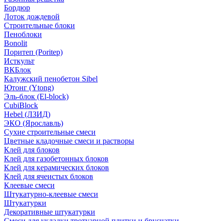
Бордюр
Лоток дождевой
Строительные блоки
Пеноблоки
Bonolit
Поритеп (Poritep)
Исткульт
ВКБлок
Калужский пенобетон Sibel
Ютонг (Ytong)
Эль-блок (El-block)
CubiBlock
Hebel (ЛЗИД)
ЭКО (Ярославль)
Сухие строительные смеси
Цветные кладочные смеси и растворы
Клей для блоков
Клей для газобетонных блоков
Клей для керамических блоков
Клей для ячеистых блоков
Клеевые смеси
Штукатурно-клеевые смеси
Штукатурки
Декоративные штукатурки
Смеси для укладки тротуарной плитки и брусчатки