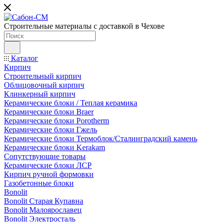
Строительные материалы с доставкой в Чехове
Каталог
Кирпич
Строительный кирпич
Облицовочный кирпич
Клинкерный кирпич
Керамические блоки / Теплая керамика
Керамические блоки Braer
Керамические блоки Porotherm
Керамические блоки Гжель
Керамические блоки Термоблок/Сталинградский камень
Керамические блоки Kerakam
Сопутствующие товары
Керамические блоки ЛСР
Кирпич ручной формовки
Газобетонные блоки
Bonolit
Bonolit Старая Купавна
Bonolit Малоярославец
Bonolit Электросталь