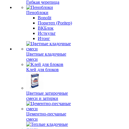
Гибкая черепица
Пеноблоки
Bonolit
Поритеп (Poritep)
ВКБлок
Исткульт
Итонг
Цветные кладочные
смеси
Клей для блоков
Цветные затирочные
смеси и затирки
Цементно-песчаные
смеси