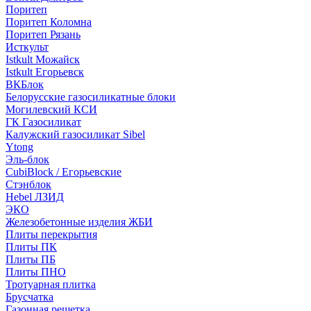
Поритеп
Поритеп Коломна
Поритеп Рязань
Исткульт
Istkult Можайск
Istkult Егорьевск
ВКБлок
Белорусские газосиликатные блоки
Могилевский КСИ
ГК Газосиликат
Калужский газосиликат Sibel
Ytong
Эль-блок
CubiBlock / Егорьевские
Стэнблок
Hebel ЛЗИД
ЭКО
Железобетонные изделия ЖБИ
Плиты перекрытия
Плиты ПК
Плиты ПБ
Плиты ПНО
Тротуарная плитка
Брусчатка
Газонная решетка