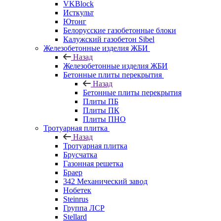
VKBlock
Исткульт
Ютонг
Белорусские газобетонные блоки
Калужский газобетон Sibel
Железобетонные изделия ЖБИ
Назад
Железобетонные изделия ЖБИ
Бетонные плиты перекрытия
Назад
Бетонные плиты перекрытия
Плиты ПБ
Плиты ПК
Плиты ПНО
Тротуарная плитка
Назад
Тротуарная плитка
Брусчатка
Газонная решетка
Браер
342 Механический завод
Нобетек
Steinrus
Группа ЛСР
Stellard