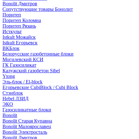
Bonolit Дмитров
Сопутствующие товары Бонолит
Поритеп
Поритеп Коломна
Поритеп Рязань
Исткульт
Istkult Можайск
Istkult Егорьевск
ВКБлок
Белорусские газобетонные блоки
Могилевский КСИ
ГК Газосиликат
Калужский газобетон Sibel
Ytong
Эль-блок / El-block
Егорьевские CubiBlock / Cubi Block
Стэнблок
Hebel ЛЗИД
ЭКО
Газосиликатные блоки
Bonolit
Bonolit Старая Купавна
Bonolit Малоярославец
Bonolit Электросталь
Bonolit Дмитров