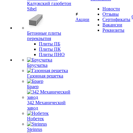
Калужский газобетон
Sibel
Новости
Отзывы
Акции
Сертификаты
Вакансии
Реквизиты
Бетонные плиты
перекрытия
Плиты ПБ
Плиты ПК
Плиты ПНО
Брусчатка
Газонная решетка
Браер
342 Механический
завод
Нобетек
Steinrus