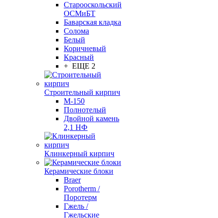
Старооскольский
ОСМиБТ
Баварская кладка
Солома
Белый
Коричневый
Красный
+ ЕЩЕ 2
Строительный кирпич
М-150
Полнотелый
Двойной камень
2,1 НФ
Клинкерный кирпич
Керамические блоки
Braer
Porotherm /
Поротерм
Гжель /
Гжельские