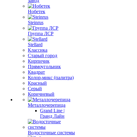
завод
Нобетек
Steinrus
Группа ЛСР
Stellard
Классика
Старый город
Кирпичик
Прямоугольник
Квадрат
Колор-микс (палитра)
Красный
Серый
Коричневый
Металлочерепица
Grand Line |
Гранд Лайн
Водосточные системы