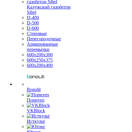
Калужский газобетон
Sibel
D-400
D-500
D-600
Стеновые
Перегородочные
Армированные
перемычки
600х200х300
600х250х375
600х200х400
Bonolit
Поритеп
VKBlock
Исткульт
Ютонг