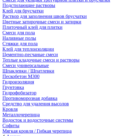
Подстилающие растворы
Клей для брусчатки
Раствор для заполнения швов брусчатки
Цветные затирочные смеси и затирки
Плиточный клей для плитки
Смеси для пола
Наливные полы
Стяжки для пола
Клей для теплоизоляции
Цементно-песчаные смеси
Теплые кладочные смеси и растворы
Смеси универсальные
Шпаклевки / Шпатлевки
Пескобетон М300
Гидроизоляция
Грунтовка
Гидрофобизатор
Противоморозная добавка
Средство для удаления высолов
Кровля
Металлочерепица
Водосток и водосточные системы
Софиты
Мягкая кровля / Гибкая черепица