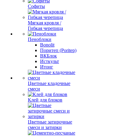
Софиты
Мягкая кровля /
Гибкая черепица
Пеноблоки
Bonolit
Поритеп (Poritep)
ВКБлок
Исткульт
Итонг
Цветные кладочные
смеси
Клей для блоков
Цветные затирочные
смеси и затирки