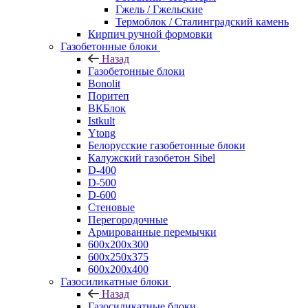
Гжель / Гжельские
Термоблок / Сталинградский камень
Кирпич ручной формовки
Газобетонные блоки
Назад
Газобетонные блоки
Bonolit
Поритеп
ВКБлок
Istkult
Ytong
Белорусские газобетонные блоки
Калужский газобетон Sibel
D-400
D-500
D-600
Стеновые
Перегородочные
Армированные перемычки
600х200х300
600х250х375
600х200х400
Газосиликатные блоки
Назад
Газосиликатные блоки