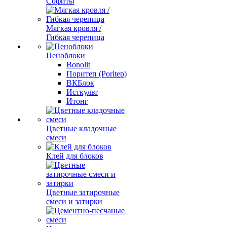
Софиты
Мягкая кровля /
Гибкая черепица
Пеноблоки
Bonolit
Поритеп (Poritep)
ВКБлок
Исткульт
Итонг
Цветные кладочные
смеси
Клей для блоков
Цветные затирочные
смеси и затирки