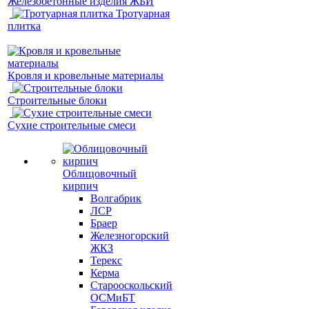
Железобетонные изделия ЖБИ
Тротуарная
плитка
Кровля и кровельные материалы
Строительные блоки
Сухие строительные смеси
Облицовочный
кирпич
Волгабрик
ЛСР
Браер
Железногорский
ЖКЗ
Терекс
Керма
Старооскольский
ОСМиБТ