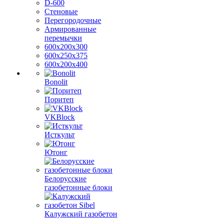
D-600
Стеновые
Перегородочные
Армированные
перемычки
600х200х300
600х250х375
600х200х400
Bonolit
Поритеп
VKBlock
Исткульт
Ютонг
Белорусские
газобетонные блоки
Калужский газобетон