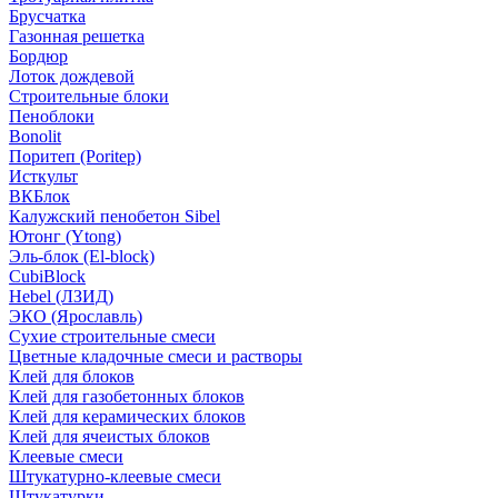
Брусчатка
Газонная решетка
Бордюр
Лоток дождевой
Строительные блоки
Пеноблоки
Bonolit
Поритеп (Poritep)
Исткульт
ВКБлок
Калужский пенобетон Sibel
Ютонг (Ytong)
Эль-блок (El-block)
CubiBlock
Hebel (ЛЗИД)
ЭКО (Ярославль)
Сухие строительные смеси
Цветные кладочные смеси и растворы
Клей для блоков
Клей для газобетонных блоков
Клей для керамических блоков
Клей для ячеистых блоков
Клеевые смеси
Штукатурно-клеевые смеси
Штукатурки