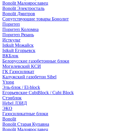
Bonolit Малоярославец
Bonolit Электросталь
Bonolit Дмитров
Сопутствующие товары Бонолит
Поритеп
Поритеп Коломна
Поритеп Рязань
Исткульт
Istkult Можайск
Istkult Егорьевск
ВКБлок
Белорусские газобетонные блоки
Могилевский КСИ
ГК Газосиликат
Калужский газобетон Sibel
Ytong
Эль-блок / El-block
Егорьевские CubiBlock / Cubi Block
Стэнблок
Hebel ЛЗИД
ЭКО
Газосиликатные блоки
Bonolit
Bonolit Старая Купавна
Bonolit Малоярославец