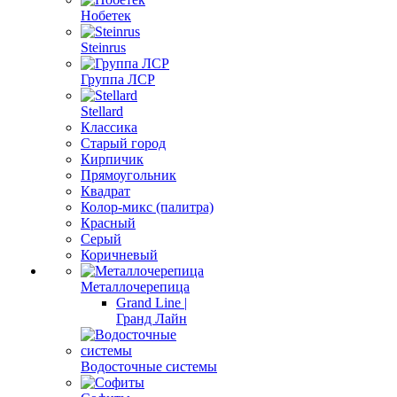
Нобетек
Steinrus
Группа ЛСР
Stellard
Классика
Старый город
Кирпичик
Прямоугольник
Квадрат
Колор-микс (палитра)
Красный
Серый
Коричневый
Металлочерепица
Grand Line |
Гранд Лайн
Водосточные системы