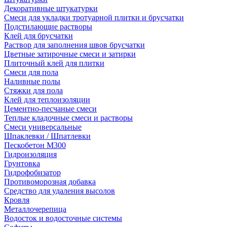
Декоративные штукатурки
Смеси для укладки тротуарной плитки и брусчатки
Подстилающие растворы
Клей для брусчатки
Раствор для заполнения швов брусчатки
Цветные затирочные смеси и затирки
Плиточный клей для плитки
Смеси для пола
Наливные полы
Стяжки для пола
Клей для теплоизоляции
Цементно-песчаные смеси
Теплые кладочные смеси и растворы
Смеси универсальные
Шпаклевки / Шпатлевки
Пескобетон М300
Гидроизоляция
Грунтовка
Гидрофобизатор
Противоморозная добавка
Средство для удаления высолов
Кровля
Металлочерепица
Водосток и водосточные системы