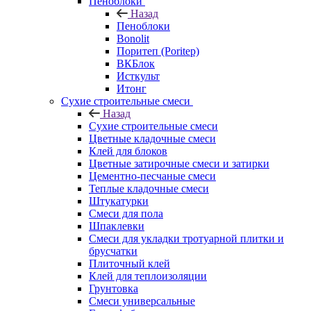
Пеноблоки
Назад
Пеноблоки
Bonolit
Поритеп (Poritep)
ВКБлок
Исткульт
Итонг
Сухие строительные смеси
Назад
Сухие строительные смеси
Цветные кладочные смеси
Клей для блоков
Цветные затирочные смеси и затирки
Цементно-песчаные смеси
Теплые кладочные смеси
Штукатурки
Смеси для пола
Шпаклевки
Смеси для укладки тротуарной плитки и
брусчатки
Плиточный клей
Клей для теплоизоляции
Грунтовка
Смеси универсальные