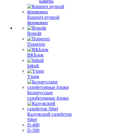
камень
Кирпич ручной
формовки
Bonolit
Поритеп
ВКБлок
Istkult
Ytong
Белорусские
газобетонные блоки
Калужский газобетон
Sibel
D-400
D-500