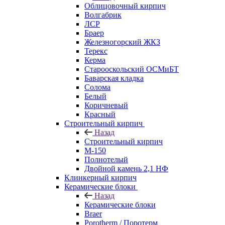
Облицовочный кирпич
Волгабрик
ЛСР
Браер
Железногорский ЖКЗ
Терекс
Керма
Старооскольский ОСМиБТ
Баварская кладка
Солома
Белый
Коричневый
Красный
Строительный кирпич
Назад
Строительный кирпич
М-150
Полнотелый
Двойной камень 2,1 НФ
Клинкерный кирпич
Керамические блоки
Назад
Керамические блоки
Braer
Porotherm / Поротерм