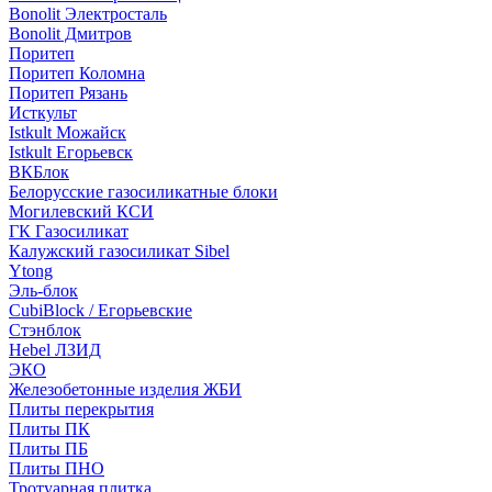
Bonolit Электросталь
Bonolit Дмитров
Поритеп
Поритеп Коломна
Поритеп Рязань
Исткульт
Istkult Можайск
Istkult Егорьевск
ВКБлок
Белорусские газосиликатные блоки
Могилевский КСИ
ГК Газосиликат
Калужский газосиликат Sibel
Ytong
Эль-блок
CubiBlock / Егорьевские
Стэнблок
Hebel ЛЗИД
ЭКО
Железобетонные изделия ЖБИ
Плиты перекрытия
Плиты ПК
Плиты ПБ
Плиты ПНО
Тротуарная плитка