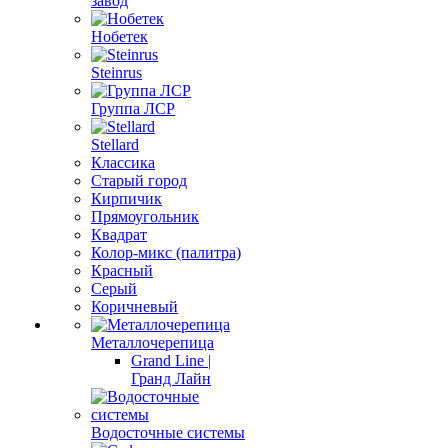
завод
Нобетек
Steinrus
Группа ЛСР
Stellard
Классика
Старый город
Кирпичик
Прямоугольник
Квадрат
Колор-микс (палитра)
Красный
Серый
Коричневый
Металлочерепица
Grand Line |
Гранд Лайн
Водосточные системы