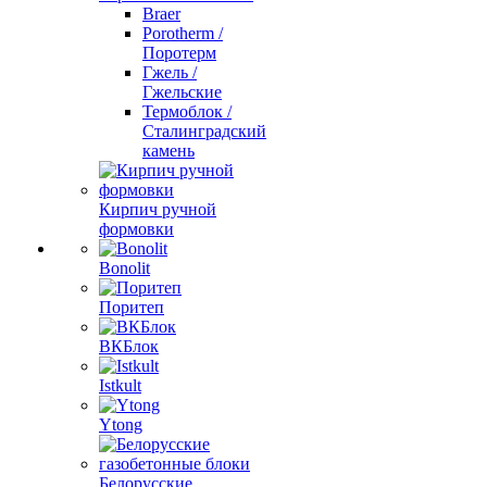
Braer
Porotherm /
Поротерм
Гжель /
Гжельские
Термоблок /
Сталинградский
камень
Кирпич ручной
формовки
Bonolit
Поритеп
ВКБлок
Istkult
Ytong
Белорусские