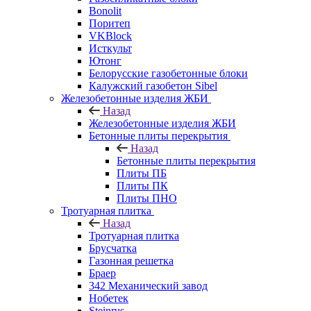
Bonolit
Поритеп
VKBlock
Исткульт
Ютонг
Белорусские газобетонные блоки
Калужский газобетон Sibel
Железобетонные изделия ЖБИ
Назад
Железобетонные изделия ЖБИ
Бетонные плиты перекрытия
Назад
Бетонные плиты перекрытия
Плиты ПБ
Плиты ПК
Плиты ПНО
Тротуарная плитка
Назад
Тротуарная плитка
Брусчатка
Газонная решетка
Браер
342 Механический завод
Нобетек
Steinrus