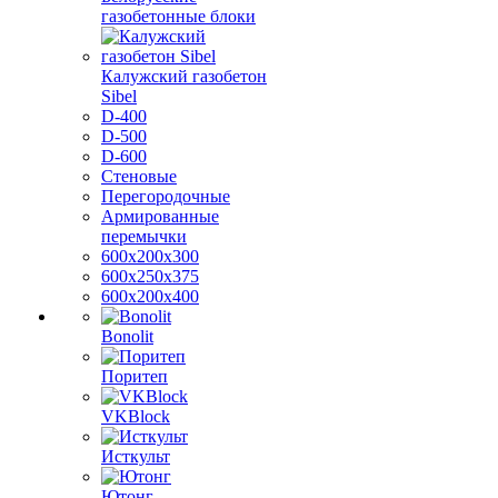
газобетонные блоки
Калужский газобетон
Sibel
D-400
D-500
D-600
Стеновые
Перегородочные
Армированные
перемычки
600х200х300
600х250х375
600х200х400
Bonolit
Поритеп
VKBlock
Исткульт
Ютонг