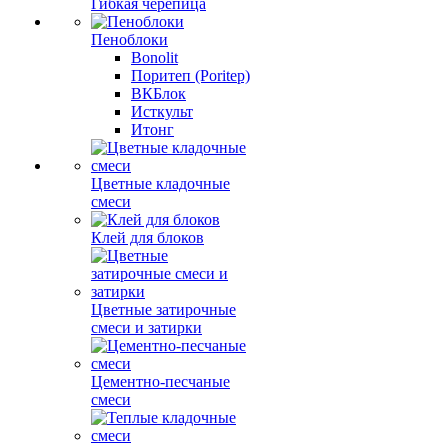
Гибкая черепица
Пеноблоки
Bonolit
Поритеп (Poritep)
ВКБлок
Исткульт
Итонг
Цветные кладочные
смеси
Клей для блоков
Цветные затирочные
смеси и затирки
Цементно-песчаные
смеси