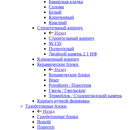
Баварская кладка
Солома
Белый
Коричневый
Красный
Строительный кирпич
Назад
Строительный кирпич
М-150
Полнотелый
Двойной камень 2,1 НФ
Клинкерный кирпич
Керамические блоки
Назад
Керамические блоки
Braer
Porotherm / Поротерм
Гжель / Гжельские
Термоблок / Сталинградский камень
Кирпич ручной формовки
Газобетонные блоки
Назад
Газобетонные блоки
Bonolit
Поритеп