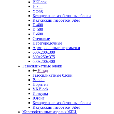
ВКБлок
Istkult
Ytong
Белорусские газобетонные блоки
Калужский газобетон Sibel
D-400
D-500
D-600
Стеновые
Перегородочные
Армированные перемычки
600х200х300
600х250х375
600х200х400
Газосиликатные блоки
Назад
Газосиликатные блоки
Bonolit
Поритеп
VKBlock
Исткульт
Ютонг
Белорусские газобетонные блоки
Калужский газобетон Sibel
Железобетонные изделия ЖБИ