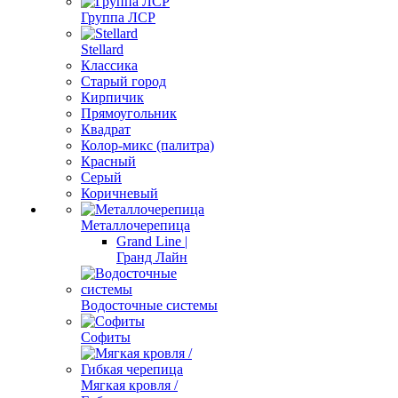
Группа ЛСР
Stellard
Классика
Старый город
Кирпичик
Прямоугольник
Квадрат
Колор-микс (палитра)
Красный
Серый
Коричневый
Металлочерепица
Grand Line |
Гранд Лайн
Водосточные системы
Софиты
Мягкая кровля /