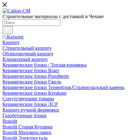
Строительные материалы с доставкой в Чехове
Каталог
Кирпич
Строительный кирпич
Облицовочный кирпич
Клинкерный кирпич
Керамические блоки / Теплая керамика
Керамические блоки Braer
Керамические блоки Porotherm
Керамические блоки Гжель
Керамические блоки Термоблок/Сталинградский камень
Керамические блоки Kerakam
Сопутствующие товары
Керамические блоки ЛСР
Кирпич ручной формовки
Газобетонные блоки
Bonolit
Bonolit Старая Купавна
Bonolit Малоярославец
Bonolit Электросталь