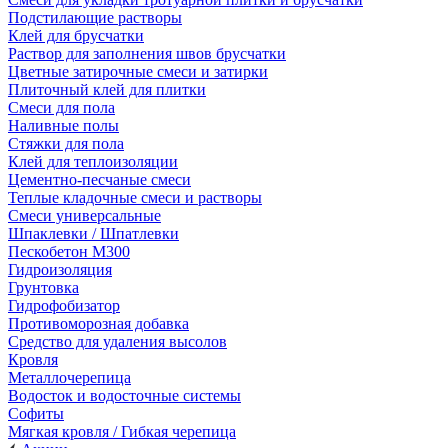
Подстилающие растворы
Клей для брусчатки
Раствор для заполнения швов брусчатки
Цветные затирочные смеси и затирки
Плиточный клей для плитки
Смеси для пола
Наливные полы
Стяжки для пола
Клей для теплоизоляции
Цементно-песчаные смеси
Теплые кладочные смеси и растворы
Смеси универсальные
Шпаклевки / Шпатлевки
Пескобетон М300
Гидроизоляция
Грунтовка
Гидрофобизатор
Противоморозная добавка
Средство для удаления высолов
Кровля
Металлочерепица
Водосток и водосточные системы
Софиты
Мягкая кровля / Гибкая черепица