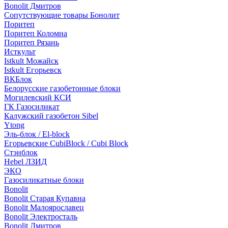
Bonolit Дмитров
Сопутствующие товары Бонолит
Поритеп
Поритеп Коломна
Поритеп Рязань
Исткульт
Istkult Можайск
Istkult Егорьевск
ВКБлок
Белорусские газобетонные блоки
Могилевский КСИ
ГК Газосиликат
Калужский газобетон Sibel
Ytong
Эль-блок / El-block
Егорьевские CubiBlock / Cubi Block
Стэнблок
Hebel ЛЗИД
ЭКО
Газосиликатные блоки
Bonolit
Bonolit Старая Купавна
Bonolit Малоярославец
Bonolit Электросталь
Bonolit Дмитров