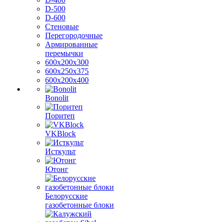
D-500
D-600
Стеновые
Перегородочные
Армированные
перемычки
600х200х300
600х250х375
600х200х400
Bonolit
Поритеп
VKBlock
Исткульт
Ютонг
Белорусские
газобетонные блоки