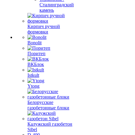
Сталинградский
камень
Кирпич ручной
формовки
Bonolit
Поритеп
ВКБлок
Istkult
Ytong
Белорусские
газобетонные блоки
Калужский газобетон
Sibel
D-400