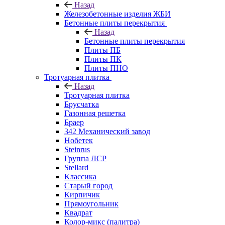
Назад
Железобетонные изделия ЖБИ
Бетонные плиты перекрытия
Назад
Бетонные плиты перекрытия
Плиты ПБ
Плиты ПК
Плиты ПНО
Тротуарная плитка
Назад
Тротуарная плитка
Брусчатка
Газонная решетка
Браер
342 Механический завод
Нобетек
Steinrus
Группа ЛСР
Stellard
Классика
Старый город
Кирпичик
Прямоугольник
Квадрат
Колор-микс (палитра)