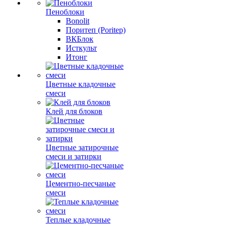
Пеноблоки
Bonolit
Поритеп (Poritep)
ВКБлок
Исткульт
Итонг
Цветные кладочные
смеси
Клей для блоков
Цветные затирочные
смеси и затирки
Цементно-песчаные
смеси
Теплые кладочные