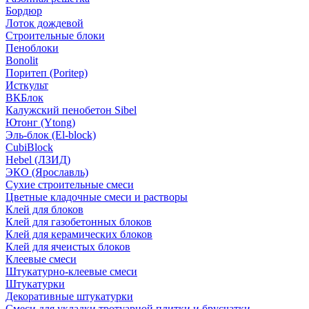
Бордюр
Лоток дождевой
Строительные блоки
Пеноблоки
Bonolit
Поритеп (Poritep)
Исткульт
ВКБлок
Калужский пенобетон Sibel
Ютонг (Ytong)
Эль-блок (El-block)
CubiBlock
Hebel (ЛЗИД)
ЭКО (Ярославль)
Сухие строительные смеси
Цветные кладочные смеси и растворы
Клей для блоков
Клей для газобетонных блоков
Клей для керамических блоков
Клей для ячеистых блоков
Клеевые смеси
Штукатурно-клеевые смеси
Штукатурки
Декоративные штукатурки
Смеси для укладки тротуарной плитки и брусчатки