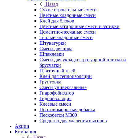
Назад
Сухие строительные смеси
Цветные кладочные смеси
Клей для блоков
Цветные затирочные смеси и затирки
Цементно-песчаные смеси
Теплые кладочные смеси
Штукатурки
Смеси для пола
Шпаклевки
Смеси для укладки тротуарной плитки и
брусчатки
Плиточный клей
Клей для теплоизоляции
Грунтовка
Смеси универсальные
Гидрофобизатор
Гидроизоляция
Клеевые смеси
Противоморозная добавка
Пескобетон М300
Средство для удаления высолов
Акции
Компания
Назад