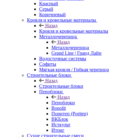
Красный
Серый
Коричневый
Кровля и кровельные материалы
Назад
Кровля и кровельные материалы
Металлочерепица
Назад
Металлочерепица
Grand Line | Гранд Лайн
Водосточные системы
Софиты
Мягкая кровля / Гибкая черепица
Строительные блоки
Назад
Строительные блоки
Пеноблоки
Назад
Пеноблоки
Bonolit
Поритеп (Poritep)
ВКБлок
Исткульт
Итонг
Сухие строительные смеси