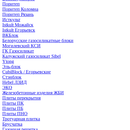
Поритеп
Поритеп Коломна
Поритеп Рязань
Исткульт
Istkult Можайск
Istkult Егорьевск
ВКБлок
Белорусские газосиликатные блоки
Могилевский КСИ
ГК Газосиликат
Калужский газосиликат Sibel
Ytong
Эль-блок
CubiBlock / Егорьевские
Стэнблок
Hebel ЛЗИД
ЭКО
Железобетонные изделия ЖБИ
Плиты перекрытия
Плиты ПК
Плиты ПБ
Плиты ПНО
Тротуарная плитка
Брусчатка
Газонная решетка