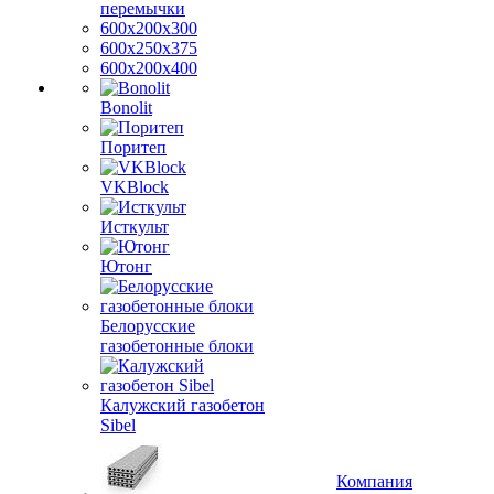
перемычки
600х200х300
600х250х375
600х200х400
Bonolit
Поритеп
VKBlock
Исткульт
Ютонг
Белорусские
газобетонные блоки
Калужский газобетон
Sibel
Компания