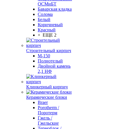
ОСМиБТ
Баварская кладка
Солома
Белый
Коричневый
Красный
+ ЕЩЕ 2
Строительный кирпич
М-150
Полнотелый
Двойной камень
2,1 НФ
Клинкерный кирпич
Керамические блоки
Braer
Porotherm /
Поротерм
Гжель /
Гжельские
Термоблок /