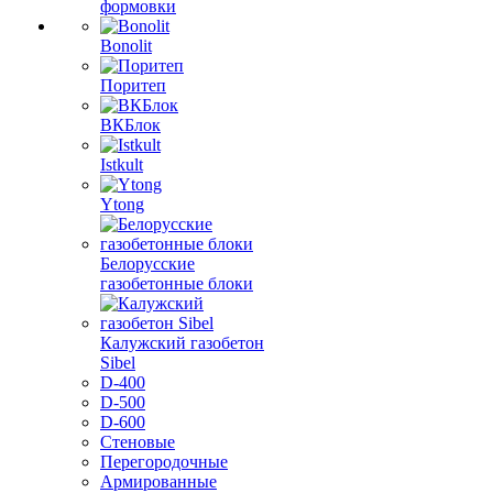
формовки
Bonolit
Поритеп
ВКБлок
Istkult
Ytong
Белорусские
газобетонные блоки
Калужский газобетон
Sibel
D-400
D-500
D-600
Стеновые
Перегородочные
Армированные