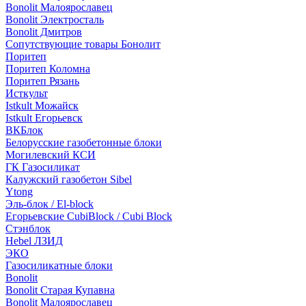
Bonolit Малоярославец
Bonolit Электросталь
Bonolit Дмитров
Сопутствующие товары Бонолит
Поритеп
Поритеп Коломна
Поритеп Рязань
Исткульт
Istkult Можайск
Istkult Егорьевск
ВКБлок
Белорусские газобетонные блоки
Могилевский КСИ
ГК Газосиликат
Калужский газобетон Sibel
Ytong
Эль-блок / El-block
Егорьевские CubiBlock / Cubi Block
Стэнблок
Hebel ЛЗИД
ЭКО
Газосиликатные блоки
Bonolit
Bonolit Старая Купавна
Bonolit Малоярославец