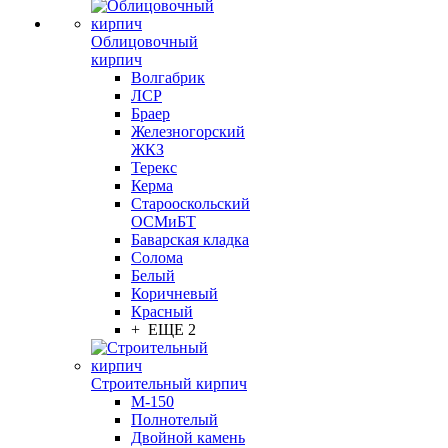
Облицовочный
кирпич
Волгабрик
ЛСР
Браер
Железногорский
ЖКЗ
Терекс
Керма
Старооскольский
ОСМиБТ
Баварская кладка
Солома
Белый
Коричневый
Красный
+ ЕЩЕ 2
Строительный кирпич
М-150
Полнотелый
Двойной камень