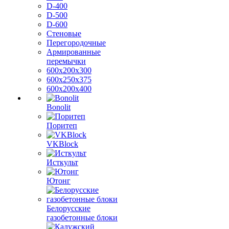
D-400
D-500
D-600
Стеновые
Перегородочные
Армированные
перемычки
600х200х300
600х250х375
600х200х400
Bonolit
Поритеп
VKBlock
Исткульт
Ютонг
Белорусские
газобетонные блоки