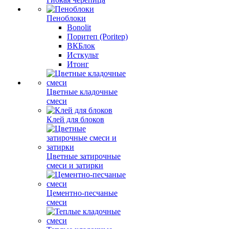
Пеноблоки
Bonolit
Поритеп (Poritep)
ВКБлок
Исткульт
Итонг
Цветные кладочные
смеси
Клей для блоков
Цветные затирочные
смеси и затирки
Цементно-песчаные
смеси