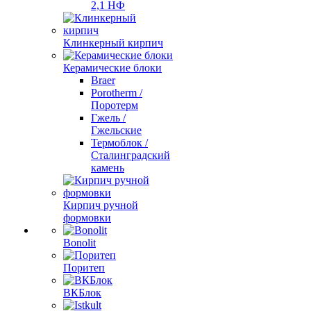
2,1 НФ
Клинкерный кирпич
Керамические блоки
Braer
Porotherm /
Поротерм
Гжель /
Гжельские
Термоблок /
Сталинградский
камень
Кирпич ручной
формовки
Bonolit
Поритеп
ВКБлок