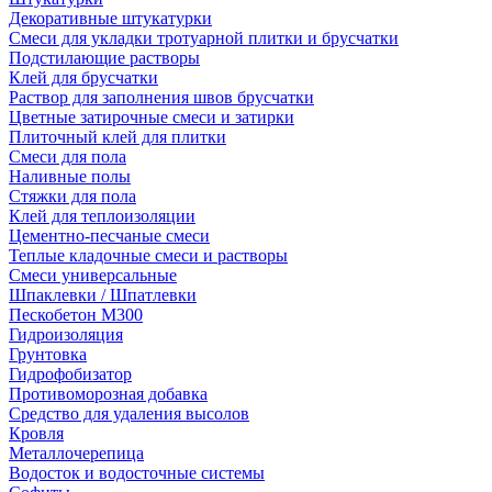
Декоративные штукатурки
Смеси для укладки тротуарной плитки и брусчатки
Подстилающие растворы
Клей для брусчатки
Раствор для заполнения швов брусчатки
Цветные затирочные смеси и затирки
Плиточный клей для плитки
Смеси для пола
Наливные полы
Стяжки для пола
Клей для теплоизоляции
Цементно-песчаные смеси
Теплые кладочные смеси и растворы
Смеси универсальные
Шпаклевки / Шпатлевки
Пескобетон М300
Гидроизоляция
Грунтовка
Гидрофобизатор
Противоморозная добавка
Средство для удаления высолов
Кровля
Металлочерепица
Водосток и водосточные системы