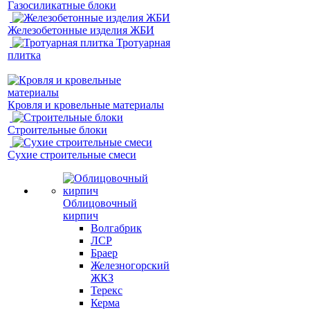
Газосиликатные блоки
Железобетонные изделия ЖБИ
Тротуарная
плитка
Кровля и кровельные материалы
Строительные блоки
Сухие строительные смеси
Облицовочный
кирпич
Волгабрик
ЛСР
Браер
Железногорский
ЖКЗ
Терекс
Керма