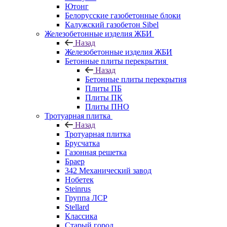
Ютонг
Белорусские газобетонные блоки
Калужский газобетон Sibel
Железобетонные изделия ЖБИ
Назад
Железобетонные изделия ЖБИ
Бетонные плиты перекрытия
Назад
Бетонные плиты перекрытия
Плиты ПБ
Плиты ПК
Плиты ПНО
Тротуарная плитка
Назад
Тротуарная плитка
Брусчатка
Газонная решетка
Браер
342 Механический завод
Нобетек
Steinrus
Группа ЛСР
Stellard
Классика
Старый город