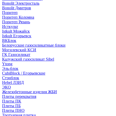
Bonolit Электросталь
Bonolit Дмитров
Поритеп
Поритеп Коломна
Поритеп Рязань
Исткульт
Istkult Можайск
Istkult Егорьевск
ВКБлок
Белорусские газосиликатные блоки
Могилевский КСИ
ГК Газосиликат
Калужский газосиликат Sibel
Ytong
Эль-блок
CubiBlock / Егорьевские
Стэнблок
Hebel ЛЗИД
ЭКО
Железобетонные изделия ЖБИ
Плиты перекрытия
Плиты ПК
Плиты ПБ
Плиты ПНО
Тротуарная плитка