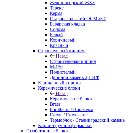
Железногорский ЖКЗ
Терекс
Керма
Старооскольский ОСМиБТ
Баварская кладка
Солома
Белый
Коричневый
Красный
Строительный кирпич
Назад
Строительный кирпич
М-150
Полнотелый
Двойной камень 2,1 НФ
Клинкерный кирпич
Керамические блоки
Назад
Керамические блоки
Braer
Porotherm / Поротерм
Гжель / Гжельские
Термоблок / Сталинградский камень
Кирпич ручной формовки
Газобетонные блоки