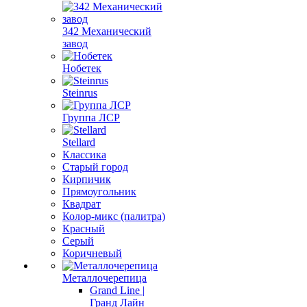
342 Механический
завод
Нобетек
Steinrus
Группа ЛСР
Stellard
Классика
Старый город
Кирпичик
Прямоугольник
Квадрат
Колор-микс (палитра)
Красный
Серый
Коричневый
Металлочерепица
Grand Line |
Гранд Лайн