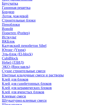
Брусчатка
Газонная решетка
Бордюр
Лоток дождевой
Строительные блоки
Пеноблоки
Bonolit
Поритеп (Poritep)
Исткульт
ВКБлок
Калужский пенобетон Sibel
Ютонг (Ytong)
Эль-блок (El-block)
CubiBlock
Hebel (ЛЗИД)
ЭКО (Ярославль)
Сухие строительные смеси
Цветные кладочные смеси и растворы
Клей для блоков
Клей для газобетонных блоков
Клей для керамических блоков
Клей для ячеистых блоков
Клеевые смеси
Штукатурно-клеевые смеси
Штукатурки