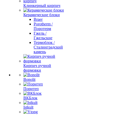
Клинкерный кирпич
Керамические блоки
Braer
Porotherm /
Поротерм
Гжель /
Гжельские
Термоблок /
Сталинградский
камень
Кирпич ручной
формовки
Bonolit
Поритеп
ВКБлок
Istkult