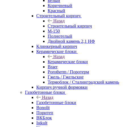
Белый
Коричневый
Красный
Строительный кирпич
Назад
Строительный кирпич
М-150
Полнотелый
Двойной камень 2,1 НФ
Клинкерный кирпич
Керамические блоки
Назад
Керамические блоки
Braer
Porotherm / Поротерм
Гжель / Гжельские
Термоблок / Сталинградский камень
Кирпич ручной формовки
Газобетонные блоки
Назад
Газобетонные блоки
Bonolit
Поритеп
ВКБлок
Istkult