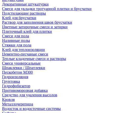
Декоративные штукатурки
Смеси для укладки тротуарной плитки и брусчатки
Подстилающие растворы
Клей для брусчатки
Раствор для заполнения швов брусчатки
Цветные затирочные смеси и затирки
Плиточный клей для плитки
Смеси для пола
Наливные полы
Стяжки для пола
Клей для теплоизоляции
Цементно-песчаные смеси
Теплые кладочные смеси и растворы
Смеси универсальные
Шпаклевки / Шпатлевки
Пескобетон М300
Гидроизоляция
Грунтовка
Гидрофобизатор
Противоморозная добавка
Средство для удаления высолов
Кровля
Металлочерепица
Водосток и водосточные системы