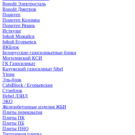
Bonolit Электросталь
Bonolit Дмитров
Поритеп
Поритеп Коломна
Поритеп Рязань
Исткульт
Istkult Можайск
Istkult Егорьевск
ВКБлок
Белорусские газосиликатные блоки
Могилевский КСИ
ГК Газосиликат
Калужский газосиликат Sibel
Ytong
Эль-блок
CubiBlock / Егорьевские
Стэнблок
Hebel ЛЗИД
ЭКО
Железобетонные изделия ЖБИ
Плиты перекрытия
Плиты ПК
Плиты ПБ
Плиты ПНО
Тротуарная плитка