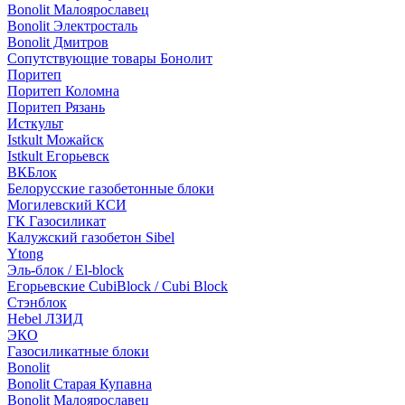
Bonolit Малоярославец
Bonolit Электросталь
Bonolit Дмитров
Сопутствующие товары Бонолит
Поритеп
Поритеп Коломна
Поритеп Рязань
Исткульт
Istkult Можайск
Istkult Егорьевск
ВКБлок
Белорусские газобетонные блоки
Могилевский КСИ
ГК Газосиликат
Калужский газобетон Sibel
Ytong
Эль-блок / El-block
Егорьевские CubiBlock / Cubi Block
Стэнблок
Hebel ЛЗИД
ЭКО
Газосиликатные блоки
Bonolit
Bonolit Старая Купавна
Bonolit Малоярославец