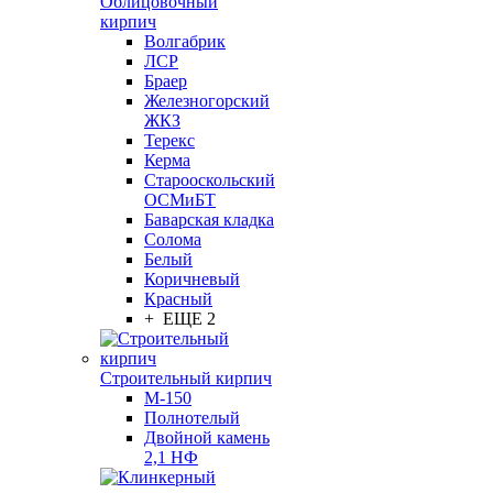
Облицовочный
кирпич
Волгабрик
ЛСР
Браер
Железногорский
ЖКЗ
Терекс
Керма
Старооскольский
ОСМиБТ
Баварская кладка
Солома
Белый
Коричневый
Красный
+ ЕЩЕ 2
Строительный кирпич
М-150
Полнотелый
Двойной камень
2,1 НФ