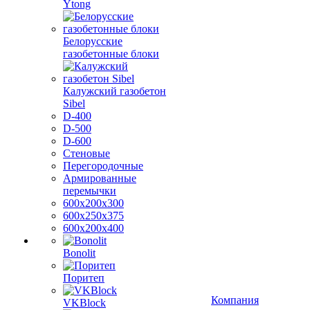
Ytong
Белорусские
газобетонные блоки
Калужский газобетон
Sibel
D-400
D-500
D-600
Стеновые
Перегородочные
Армированные
перемычки
600х200х300
600х250х375
600х200х400
Bonolit
Поритеп
Компания
VKBlock