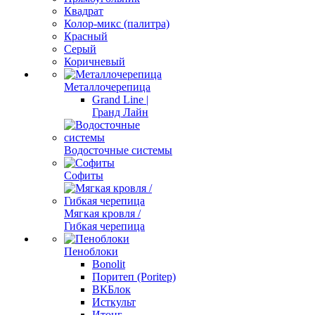
Квадрат
Колор-микс (палитра)
Красный
Серый
Коричневый
Металлочерепица
Grand Line |
Гранд Лайн
Водосточные системы
Софиты
Мягкая кровля /
Гибкая черепица
Пеноблоки
Bonolit
Поритеп (Poritep)
ВКБлок
Исткульт
Итонг