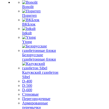
Bonolit
Поритеп
ВКБлок
Istkult
Ytong
Белорусские
газобетонные блоки
Калужский газобетон
Sibel
D-400
D-500
D-600
Стеновые
Перегородочные
Армированные
перемычки