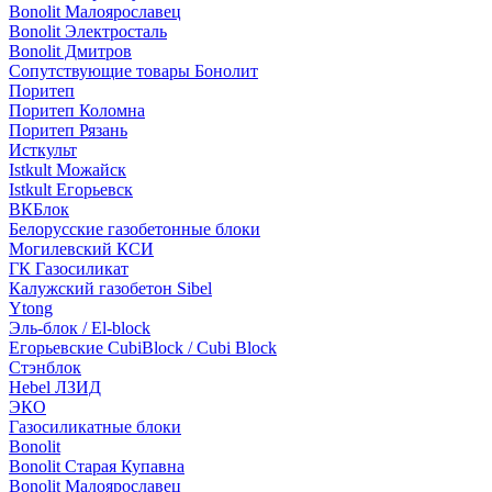
Bonolit Малоярославец
Bonolit Электросталь
Bonolit Дмитров
Сопутствующие товары Бонолит
Поритеп
Поритеп Коломна
Поритеп Рязань
Исткульт
Istkult Можайск
Istkult Егорьевск
ВКБлок
Белорусские газобетонные блоки
Могилевский КСИ
ГК Газосиликат
Калужский газобетон Sibel
Ytong
Эль-блок / El-block
Егорьевские CubiBlock / Cubi Block
Стэнблок
Hebel ЛЗИД
ЭКО
Газосиликатные блоки
Bonolit
Bonolit Старая Купавна
Bonolit Малоярославец