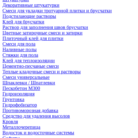
Декоративные штукатурки
Смеси для укладки тротуарной плитки и брусчатки
Подстилающие растворы
Клей для брусчатки
Раствор для заполнения швов брусчатки
Цветные затирочные смеси и затирки
Плиточный клей для плитки
Смеси для пола
Наливные полы
Стяжки для пола
Клей для теплоизоляции
Цементно-песчаные смеси
Теплые кладочные смеси и растворы
Смеси универсальные
Шпаклевки / Шпатлевки
Пескобетон М300
Гидроизоляция
Грунтовка
Гидрофобизатор
Противоморозная добавка
Средство для удаления высолов
Кровля
Металлочерепица
Водосток и водосточные системы