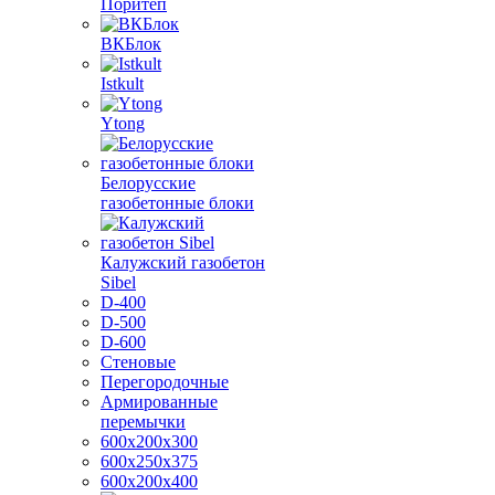
Поритеп
ВКБлок
Istkult
Ytong
Белорусские
газобетонные блоки
Калужский газобетон
Sibel
D-400
D-500
D-600
Стеновые
Перегородочные
Армированные
перемычки
600х200х300
600х250х375
600х200х400