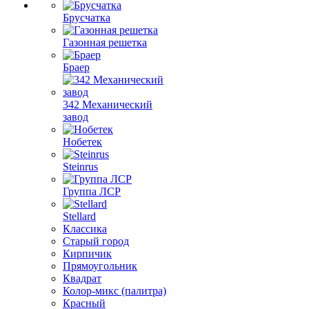
Брусчатка
Газонная решетка
Браер
342 Механический
завод
Нобетек
Steinrus
Группа ЛСР
Stellard
Классика
Старый город
Кирпичик
Прямоугольник
Квадрат
Колор-микс (палитра)
Красный