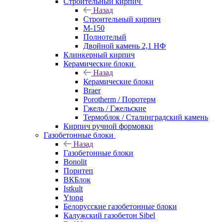
Строительный кирпич
Назад
Строительный кирпич
М-150
Полнотелый
Двойной камень 2,1 НФ
Клинкерный кирпич
Керамические блоки
Назад
Керамические блоки
Braer
Porotherm / Поротерм
Гжель / Гжельские
Термоблок / Сталинградский камень
Кирпич ручной формовки
Газобетонные блоки
Назад
Газобетонные блоки
Bonolit
Поритеп
ВКБлок
Istkult
Ytong
Белорусские газобетонные блоки
Калужский газобетон Sibel