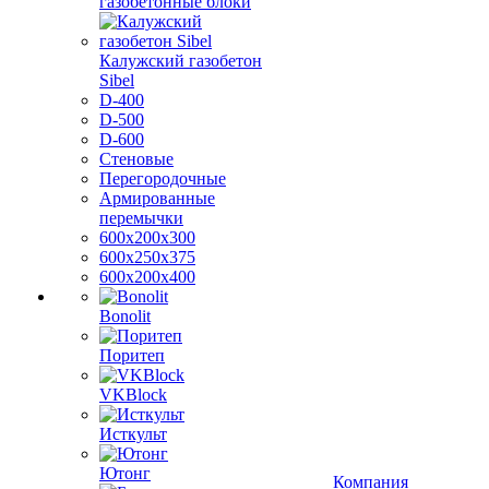
газобетонные блоки
Калужский газобетон
Sibel
D-400
D-500
D-600
Стеновые
Перегородочные
Армированные
перемычки
600х200х300
600х250х375
600х200х400
Bonolit
Поритеп
VKBlock
Исткульт
Ютонг
Компания