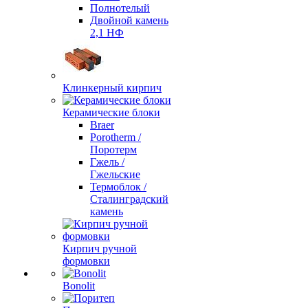
Полнотелый
Двойной камень
2,1 НФ
Клинкерный кирпич
Керамические блоки
Braer
Porotherm /
Поротерм
Гжель /
Гжельские
Термоблок /
Сталинградский
камень
Кирпич ручной
формовки
Bonolit