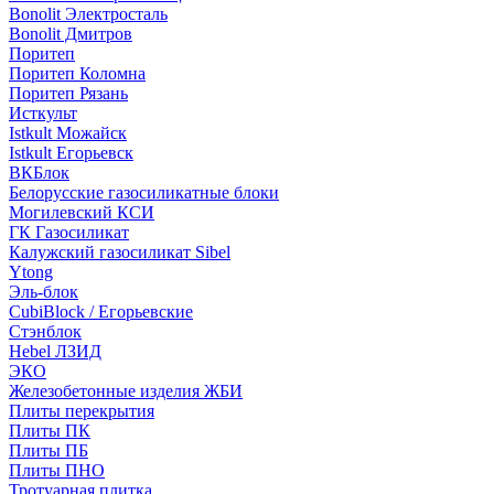
Bonolit Электросталь
Bonolit Дмитров
Поритеп
Поритеп Коломна
Поритеп Рязань
Исткульт
Istkult Можайск
Istkult Егорьевск
ВКБлок
Белорусские газосиликатные блоки
Могилевский КСИ
ГК Газосиликат
Калужский газосиликат Sibel
Ytong
Эль-блок
CubiBlock / Егорьевские
Стэнблок
Hebel ЛЗИД
ЭКО
Железобетонные изделия ЖБИ
Плиты перекрытия
Плиты ПК
Плиты ПБ
Плиты ПНО
Тротуарная плитка