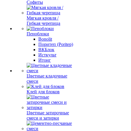
Софиты
Мягкая кровля /
Гибкая черепица
Пеноблоки
Bonolit
Поритеп (Poritep)
ВКБлок
Исткульт
Итонг
Цветные кладочные
смеси
Клей для блоков
Цветные затирочные
смеси и затирки