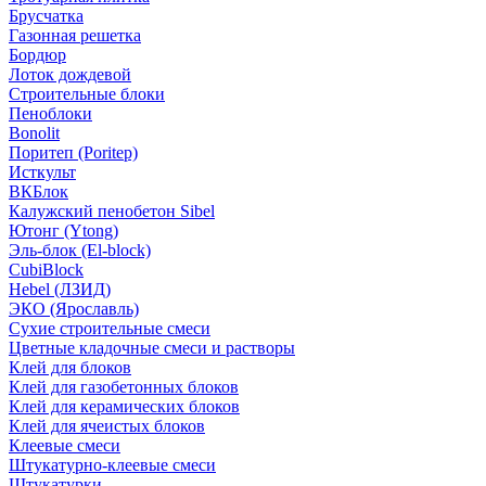
Брусчатка
Газонная решетка
Бордюр
Лоток дождевой
Строительные блоки
Пеноблоки
Bonolit
Поритеп (Poritep)
Исткульт
ВКБлок
Калужский пенобетон Sibel
Ютонг (Ytong)
Эль-блок (El-block)
CubiBlock
Hebel (ЛЗИД)
ЭКО (Ярославль)
Сухие строительные смеси
Цветные кладочные смеси и растворы
Клей для блоков
Клей для газобетонных блоков
Клей для керамических блоков
Клей для ячеистых блоков
Клеевые смеси
Штукатурно-клеевые смеси
Штукатурки