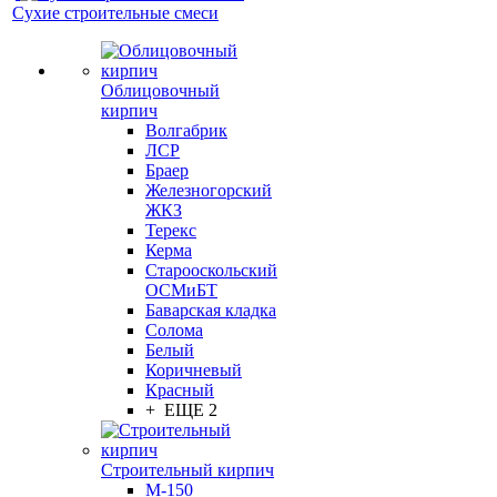
Сухие строительные смеси
Облицовочный
кирпич
Волгабрик
ЛСР
Браер
Железногорский
ЖКЗ
Терекс
Керма
Старооскольский
ОСМиБТ
Баварская кладка
Солома
Белый
Коричневый
Красный
+ ЕЩЕ 2
Строительный кирпич
М-150