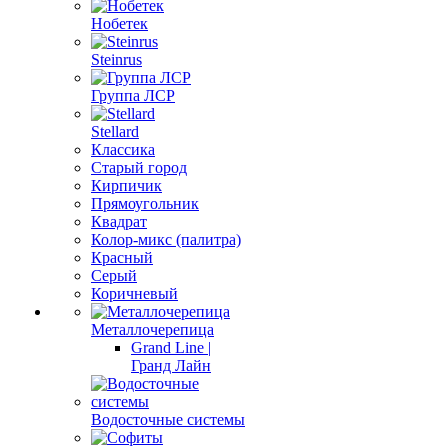
Нобетек
Steinrus
Группа ЛСР
Stellard
Классика
Старый город
Кирпичик
Прямоугольник
Квадрат
Колор-микс (палитра)
Красный
Серый
Коричневый
Металлочерепица
Grand Line |
Гранд Лайн
Водосточные системы