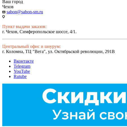
Ваш город
Чехов
sabon@sabon-sm.ru
Пункт выдачи заказов:
г. Чехов, Симферопольское шоссе, 4/1.
Центральный офис и шоурум:
г. Коломна, ТЦ "Вега", ул. Октябрьской революции, 291В
Вконтакте
Telegram
YouTube
Rutube