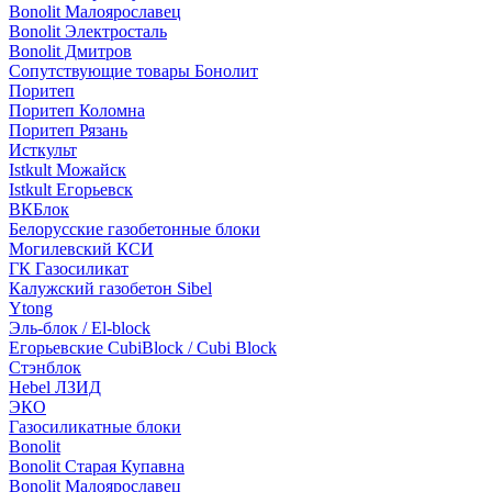
Bonolit Малоярославец
Bonolit Электросталь
Bonolit Дмитров
Сопутствующие товары Бонолит
Поритеп
Поритеп Коломна
Поритеп Рязань
Исткульт
Istkult Можайск
Istkult Егорьевск
ВКБлок
Белорусские газобетонные блоки
Могилевский КСИ
ГК Газосиликат
Калужский газобетон Sibel
Ytong
Эль-блок / El-block
Егорьевские CubiBlock / Cubi Block
Стэнблок
Hebel ЛЗИД
ЭКО
Газосиликатные блоки
Bonolit
Bonolit Старая Купавна
Bonolit Малоярославец