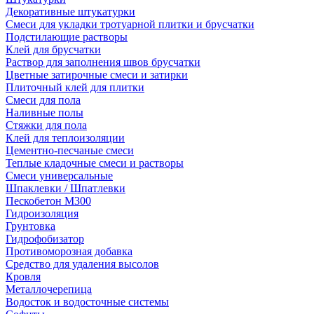
Декоративные штукатурки
Смеси для укладки тротуарной плитки и брусчатки
Подстилающие растворы
Клей для брусчатки
Раствор для заполнения швов брусчатки
Цветные затирочные смеси и затирки
Плиточный клей для плитки
Смеси для пола
Наливные полы
Стяжки для пола
Клей для теплоизоляции
Цементно-песчаные смеси
Теплые кладочные смеси и растворы
Смеси универсальные
Шпаклевки / Шпатлевки
Пескобетон М300
Гидроизоляция
Грунтовка
Гидрофобизатор
Противоморозная добавка
Средство для удаления высолов
Кровля
Металлочерепица
Водосток и водосточные системы