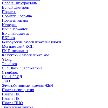
Bonolit Электросталь
Bonolit Дмитров
Поритеп
Поритеп Коломна
Поритеп Рязань
Исткульт
Istkult Можайск
Istkult Егорьевск
ВКБлок
Белорусские газосиликатные блоки
Могилевский КСИ
ГК Газосиликат
Калужский газосиликат Sibel
Ytong
Эль-блок
CubiBlock / Егорьевские
Стэнблок
Hebel ЛЗИД
ЭКО
Железобетонные изделия ЖБИ
Плиты перекрытия
Плиты ПК
Плиты ПБ
Плиты ПНО
Тротуарная плитка