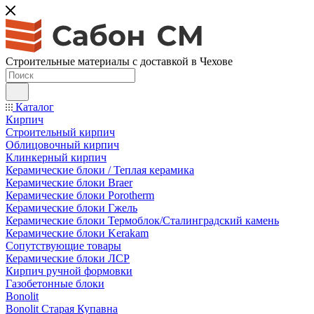
Строительные материалы с доставкой в Чехове
Каталог
Кирпич
Строительный кирпич
Облицовочный кирпич
Клинкерный кирпич
Керамические блоки / Теплая керамика
Керамические блоки Braer
Керамические блоки Porotherm
Керамические блоки Гжель
Керамические блоки Термоблок/Сталинградский камень
Керамические блоки Kerakam
Сопутствующие товары
Керамические блоки ЛСР
Кирпич ручной формовки
Газобетонные блоки
Bonolit
Bonolit Старая Купавна