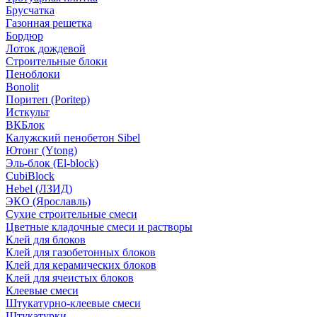
Брусчатка
Газонная решетка
Бордюр
Лоток дождевой
Строительные блоки
Пеноблоки
Bonolit
Поритеп (Poritep)
Исткульт
ВКБлок
Калужский пенобетон Sibel
Ютонг (Ytong)
Эль-блок (El-block)
CubiBlock
Hebel (ЛЗИД)
ЭКО (Ярославль)
Сухие строительные смеси
Цветные кладочные смеси и растворы
Клей для блоков
Клей для газобетонных блоков
Клей для керамических блоков
Клей для ячеистых блоков
Клеевые смеси
Штукатурно-клеевые смеси
Штукатурки