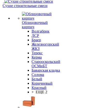
Сухие строительные смеси
Облицовочный
кирпич
Волгабрик
ЛСР
Браер
Железногорский
ЖКЗ
Терекс
Керма
Старооскольский
ОСМиБТ
Баварская кладка
Солома
Белый
Коричневый
Красный
+ ЕЩЕ 2