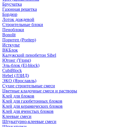
Брусчатка
Газонная решетка
Бордюр
Лоток дождевой
Строительные блоки
Пеноблоки
Bonolit
Поритеп (Poritep)
Исткульт
ВКБлок
Калужский пенобетон Sibel
Ютонг (Ytong)
Эль-блок (El-block)
CubiBlock
Hebel (ЛЗИД)
ЭКО (Ярославль)
Сухие строительные смеси
Цветные кладочные смеси и растворы
Клей для блоков
Клей для газобетонных блоков
Клей для керамических блоков
Клей для ячеистых блоков
Клеевые смеси
Штукатурно-клеевые смеси
Штукатурки