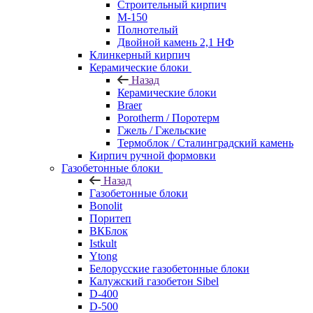
Строительный кирпич
М-150
Полнотелый
Двойной камень 2,1 НФ
Клинкерный кирпич
Керамические блоки
Назад
Керамические блоки
Braer
Porotherm / Поротерм
Гжель / Гжельские
Термоблок / Сталинградский камень
Кирпич ручной формовки
Газобетонные блоки
Назад
Газобетонные блоки
Bonolit
Поритеп
ВКБлок
Istkult
Ytong
Белорусские газобетонные блоки
Калужский газобетон Sibel
D-400
D-500