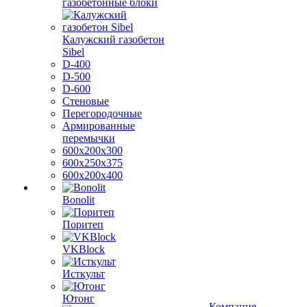
газобетонные блоки
Калужский газобетон
Sibel
D-400
D-500
D-600
Стеновые
Перегородочные
Армированные
перемычки
600х200х300
600х250х375
600х200х400
Bonolit
Поритеп
VKBlock
Исткульт
Ютонг
Компания