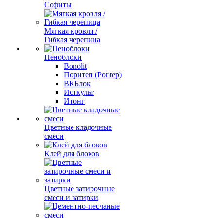
Софиты
Мягкая кровля /
Гибкая черепица
Пеноблоки
Bonolit
Поритеп (Poritep)
ВКБлок
Исткульт
Итонг
Цветные кладочные
смеси
Клей для блоков
Цветные затирочные
смеси и затирки