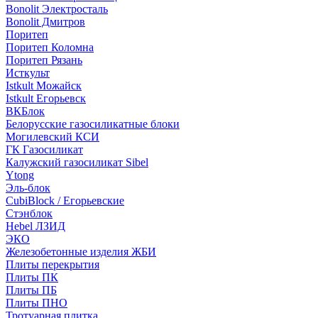
Bonolit Электросталь
Bonolit Дмитров
Поритеп
Поритеп Коломна
Поритеп Рязань
Исткульт
Istkult Можайск
Istkult Егорьевск
ВКБлок
Белорусские газосиликатные блоки
Могилевский КСИ
ГК Газосиликат
Калужский газосиликат Sibel
Ytong
Эль-блок
CubiBlock / Егорьевские
Стэнблок
Hebel ЛЗИД
ЭКО
Железобетонные изделия ЖБИ
Плиты перекрытия
Плиты ПК
Плиты ПБ
Плиты ПНО
Тротуарная плитка