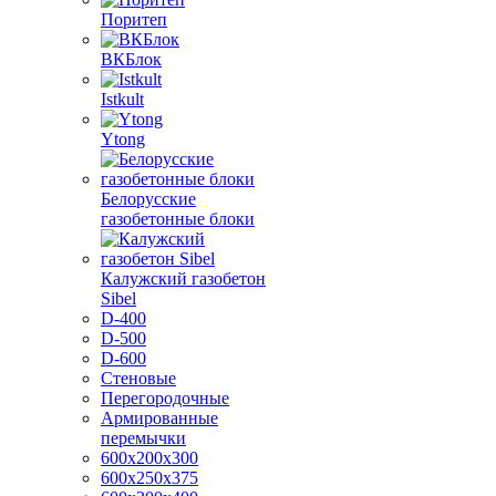
Поритеп
ВКБлок
Istkult
Ytong
Белорусские
газобетонные блоки
Калужский газобетон
Sibel
D-400
D-500
D-600
Стеновые
Перегородочные
Армированные
перемычки
600х200х300
600х250х375