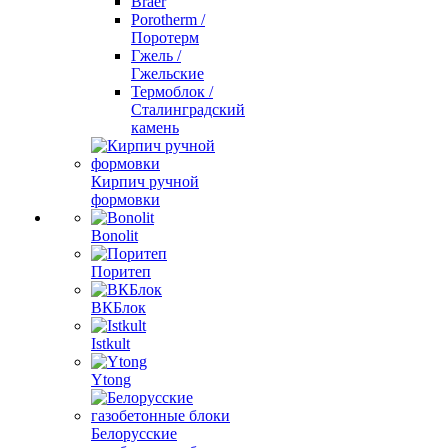
Braer
Porotherm /
Поротерм
Гжель /
Гжельские
Термоблок /
Сталинградский
камень
Кирпич ручной
формовки
Bonolit
Поритеп
ВКБлок
Istkult
Ytong
Белорусские