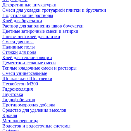
Декоративные штукатурки
Смеси для укладки тротуарной плитки и брусчатки
Подстилающие растворы
Клей для брусчатки
Раствор для заполнения швов брусчатки
Цветные затирочные смеси и затирки
Плиточный клей для плитки
Смеси для пола
Наливные полы
Стяжки для пола
Клей для теплоизоляции
Цементно-песчаные смеси
Теплые кладочные смеси и растворы
Смеси универсальные
Шпаклевки / Шпатлевки
Пескобетон М300
Гидроизоляция
Грунтовка
Гидрофобизатор
Противоморозная добавка
Средство для удаления высолов
Кровля
Металлочерепица
Водосток и водосточные системы