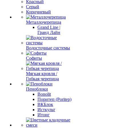
Красный
Серый
Коричневый
Металлочерепица
Grand Line |
Гранд Лайн
Водосточные системы
Софиты
Мягкая кровля /
Гибкая черепица
Пеноблоки
Bonolit
Поритеп (Poritep)
ВКБлок
Исткульт
Итонг