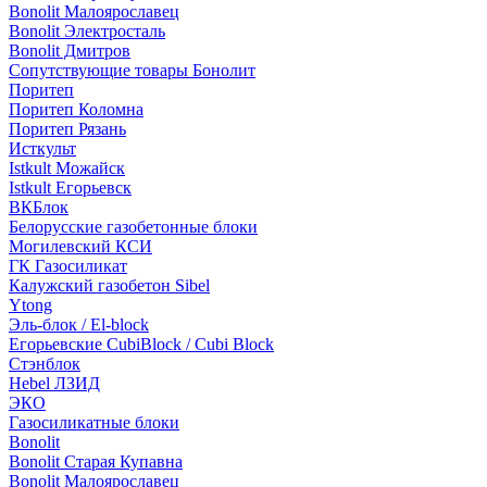
Bonolit Малоярославец
Bonolit Электросталь
Bonolit Дмитров
Сопутствующие товары Бонолит
Поритеп
Поритеп Коломна
Поритеп Рязань
Исткульт
Istkult Можайск
Istkult Егорьевск
ВКБлок
Белорусские газобетонные блоки
Могилевский КСИ
ГК Газосиликат
Калужский газобетон Sibel
Ytong
Эль-блок / El-block
Егорьевские CubiBlock / Cubi Block
Стэнблок
Hebel ЛЗИД
ЭКО
Газосиликатные блоки
Bonolit
Bonolit Старая Купавна
Bonolit Малоярославец