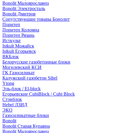
Bonolit Малоярославец
Bonolit Электросталь
Bonolit Дмитров
Сопутствующие товары Бонолит
Поритеп
Поритеп Коломна
Поритеп Рязань
Исткульт
Istkult Можайск
Istkult Егорьевск
ВКБлок
Белорусские газобетонные блоки
Могилевский КСИ
ГК Газосиликат
Калужский газобетон Sibel
Ytong
Эль-блок / El-block
Егорьевские CubiBlock / Cubi Block
Стэнблок
Hebel ЛЗИД
ЭКО
Газосиликатные блоки
Bonolit
Bonolit Старая Купавна
Bonolit Малоярославец