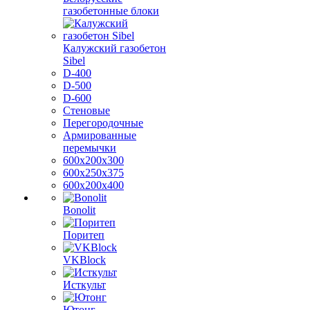
газобетонные блоки
Калужский газобетон
Sibel
D-400
D-500
D-600
Стеновые
Перегородочные
Армированные
перемычки
600х200х300
600х250х375
600х200х400
Bonolit
Поритеп
VKBlock
Исткульт
Ютонг