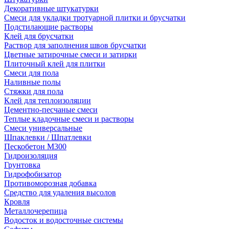
Декоративные штукатурки
Смеси для укладки тротуарной плитки и брусчатки
Подстилающие растворы
Клей для брусчатки
Раствор для заполнения швов брусчатки
Цветные затирочные смеси и затирки
Плиточный клей для плитки
Смеси для пола
Наливные полы
Стяжки для пола
Клей для теплоизоляции
Цементно-песчаные смеси
Теплые кладочные смеси и растворы
Смеси универсальные
Шпаклевки / Шпатлевки
Пескобетон М300
Гидроизоляция
Грунтовка
Гидрофобизатор
Противоморозная добавка
Средство для удаления высолов
Кровля
Металлочерепица
Водосток и водосточные системы