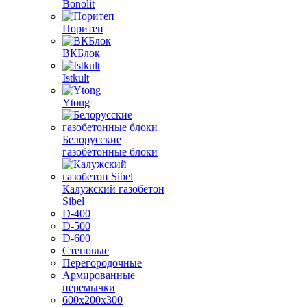
Bonolit
Поритеп
ВКБлок
Istkult
Ytong
Белорусские
газобетонные блоки
Калужский газобетон
Sibel
D-400
D-500
D-600
Стеновые
Перегородочные
Армированные
перемычки
600х200х300