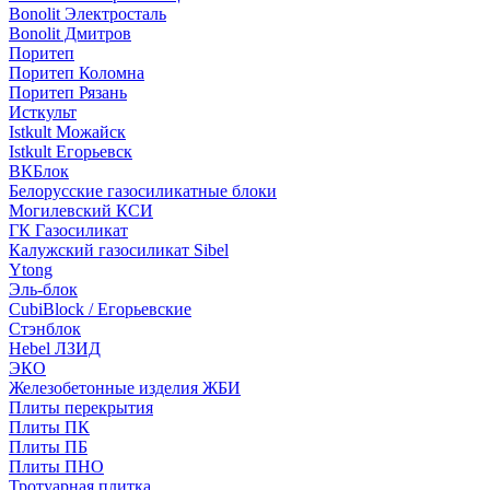
Bonolit Электросталь
Bonolit Дмитров
Поритеп
Поритеп Коломна
Поритеп Рязань
Исткульт
Istkult Можайск
Istkult Егорьевск
ВКБлок
Белорусские газосиликатные блоки
Могилевский КСИ
ГК Газосиликат
Калужский газосиликат Sibel
Ytong
Эль-блок
CubiBlock / Егорьевские
Стэнблок
Hebel ЛЗИД
ЭКО
Железобетонные изделия ЖБИ
Плиты перекрытия
Плиты ПК
Плиты ПБ
Плиты ПНО
Тротуарная плитка