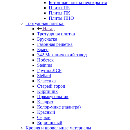
Бетонные плиты перекрытия
Плиты ПБ
Плиты ПК
Плиты ПНО
Тротуарная плитка
Назад
Тротуарная плитка
Брусчатка
Газонная решетка
Браер
342 Механический завод
Нобетек
Steinrus
Группа ЛСР
Stellard
Классика
Старый город
Кирпичик
Прямоугольник
Квадрат
Колор-микс (палитра)
Красный
Серый
Коричневый
Кровля и кровельные материалы