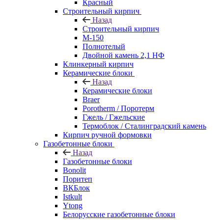
Красный
Строительный кирпич
Назад
Строительный кирпич
М-150
Полнотелый
Двойной камень 2,1 НФ
Клинкерный кирпич
Керамические блоки
Назад
Керамические блоки
Braer
Porotherm / Поротерм
Гжель / Гжельские
Термоблок / Сталинградский камень
Кирпич ручной формовки
Газобетонные блоки
Назад
Газобетонные блоки
Bonolit
Поритеп
ВКБлок
Istkult
Ytong
Белорусские газобетонные блоки