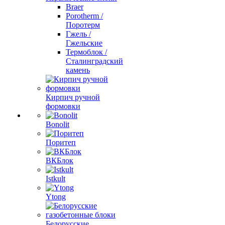
Braer
Porotherm /
Поротерм
Гжель /
Гжельские
Термоблок /
Сталинградский
камень
Кирпич ручной
формовки
Bonolit
Поритеп
ВКБлок
Istkult
Ytong
Белорусские