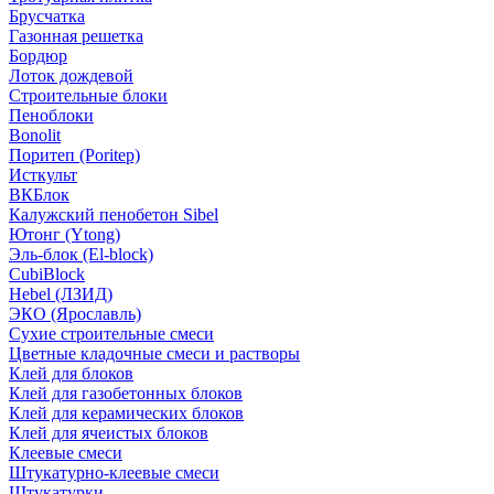
Брусчатка
Газонная решетка
Бордюр
Лоток дождевой
Строительные блоки
Пеноблоки
Bonolit
Поритеп (Poritep)
Исткульт
ВКБлок
Калужский пенобетон Sibel
Ютонг (Ytong)
Эль-блок (El-block)
CubiBlock
Hebel (ЛЗИД)
ЭКО (Ярославль)
Сухие строительные смеси
Цветные кладочные смеси и растворы
Клей для блоков
Клей для газобетонных блоков
Клей для керамических блоков
Клей для ячеистых блоков
Клеевые смеси
Штукатурно-клеевые смеси
Штукатурки