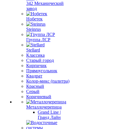
342 Механический
завод
Нобетек
Steinrus
Группа ЛСР
Stellard
Классика
Старый город
Кирпичик
Прямоугольник
Квадрат
Колор-микс (палитра)
Красный
Серый
Коричневый
Металлочерепица
Grand Line |
Гранд Лайн