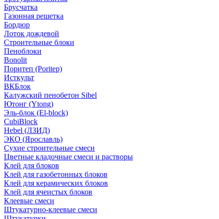
Брусчатка
Газонная решетка
Бордюр
Лоток дождевой
Строительные блоки
Пеноблоки
Bonolit
Поритеп (Poritep)
Исткульт
ВКБлок
Калужский пенобетон Sibel
Ютонг (Ytong)
Эль-блок (El-block)
CubiBlock
Hebel (ЛЗИД)
ЭКО (Ярославль)
Сухие строительные смеси
Цветные кладочные смеси и растворы
Клей для блоков
Клей для газобетонных блоков
Клей для керамических блоков
Клей для ячеистых блоков
Клеевые смеси
Штукатурно-клеевые смеси
Штукатурки