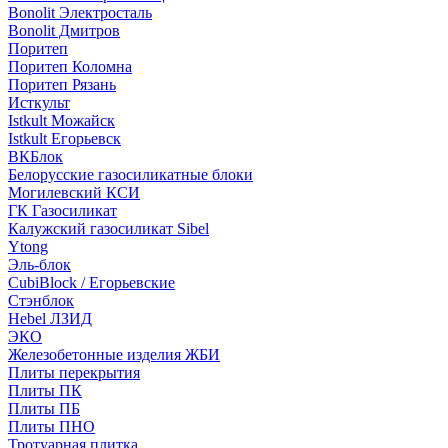
Bonolit Электросталь
Bonolit Дмитров
Поритеп
Поритеп Коломна
Поритеп Рязань
Исткульт
Istkult Можайск
Istkult Егорьевск
ВКБлок
Белорусские газосиликатные блоки
Могилевский КСИ
ГК Газосиликат
Калужский газосиликат Sibel
Ytong
Эль-блок
CubiBlock / Егорьевские
Стэнблок
Hebel ЛЗИД
ЭКО
Железобетонные изделия ЖБИ
Плиты перекрытия
Плиты ПК
Плиты ПБ
Плиты ПНО
Тротуарная плитка