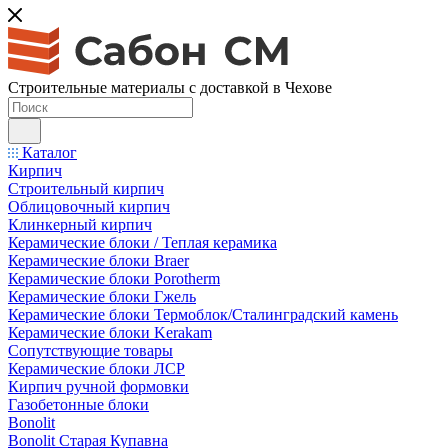
Строительные материалы с доставкой в Чехове
Каталог
Кирпич
Строительный кирпич
Облицовочный кирпич
Клинкерный кирпич
Керамические блоки / Теплая керамика
Керамические блоки Braer
Керамические блоки Porotherm
Керамические блоки Гжель
Керамические блоки Термоблок/Сталинградский камень
Керамические блоки Kerakam
Сопутствующие товары
Керамические блоки ЛСР
Кирпич ручной формовки
Газобетонные блоки
Bonolit
Bonolit Старая Купавна