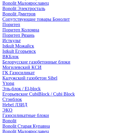
Bonolit Малоярославец
Bonolit Электросталь
Bonolit Дмитров
Сопутствующие товары Бонолит
Поритеп
Поритеп Коломна
Поритеп Рязань
Исткульт
Istkult Можайск
Istkult Егорьевск
ВКБлок
Белорусские газобетонные блоки
Могилевский КСИ
ГК Газосиликат
Калужский газобетон Sibel
Ytong
Эль-блок / El-block
Егорьевские CubiBlock / Cubi Block
Стэнблок
Hebel ЛЗИД
ЭКО
Газосиликатные блоки
Bonolit
Bonolit Старая Купавна
Bonolit Малоярославец