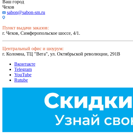
Ваш город
Чехов
sabon@sabon-sm.ru
Пункт выдачи заказов:
г. Чехов, Симферопольское шоссе, 4/1.
Центральный офис и шоурум:
г. Коломна, ТЦ "Вега", ул. Октябрьской революции, 291В
Вконтакте
Telegram
YouTube
Rutube