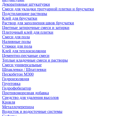
Декоративные штукатурки
Смеси для укладки тротуарной плитки и брусчатки
Подстилающие растворы
Клей для брусчатки
Раствор для заполнения швов брусчатки
Цветные затирочные смеси и затирки
Плиточный клей для плитки
Смеси для пола
Наливные полы
Стяжки для пола
Клей для теплоизоляции
Цементно-песчаные смеси
Теплые кладочные смеси и растворы
Смеси универсальные
Шпаклевки / Шпатлевки
Пескобетон М300
Гидроизоляция
Грунтовка
Гидрофобизатор
Противоморозная добавка
Средство для удаления высолов
Кровля
Металлочерепица
Водосток и водосточные системы